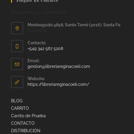
Pongase En Contacto
Esperamos sus comentarios
Monteagudo 4858, Santo Tomé (3016). Santa Fe
Argentina
Contacto
+549 342 567 5208
Email:
gestion@libreriareginacoeli.com
Website:
https://libreriareginacoeli.com/
BLOG
CARRITO
Carrito de Prueba
CONTACTO
DISTRIBUCIÓN