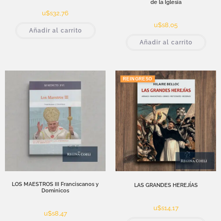
de la Iglesia
u$s
32,76
u$s
8,05
Añadir al carrito
Añadir al carrito
REINGRESO
LOS MAESTROS III Franciscanos y
LAS GRANDES HEREJÍAS
Dominicos
u$s
14,17
u$s
8,47