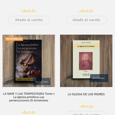
u$s
16,82
u$s
16,82
Añadir al carrito
Añadir al carrito
REINGRESO
LA NAVE Y LAS TEMPESTADES Tomo I:
LA IGLESIA DE LOS PADRES
La Iglesia primitiva-Las
persecuciones-El Arrianismo
u$s
12,54
u$s
16,82