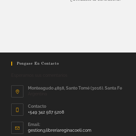
Pongase En Contacto
Esperamos sus comentarios
Monteagudo 4858, Santo Tomé (3016). Santa Fe
Argentina
Contacto
+549 342 567 5208
Email:
gestion@libreriareginacoeli.com