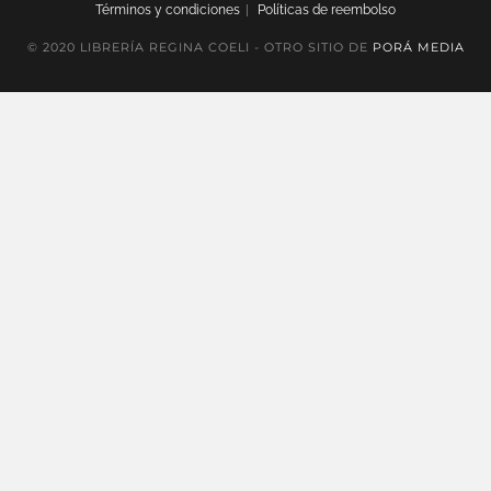
Términos y condiciones
Políticas de reembolso
© 2020 LIBRERÍA REGINA COELI - OTRO SITIO DE
PORÁ MEDIA