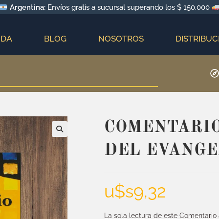
Argentina:
Envíos gratis a sucursal superando los $ 150.000
NDA
BLOG
NOSOTROS
DISTRIBUC
COMENTARIO
DEL EVANGE
u$s
9,32
La sola lectura de este Comentario