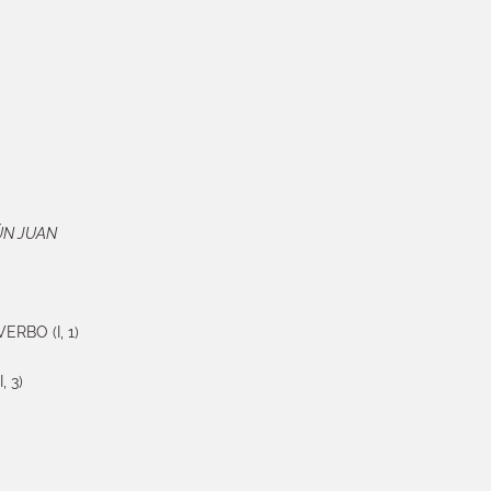
ÚN JUAN
RBO (I, 1)
 3)