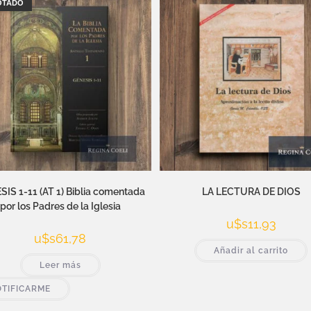
OTADO
IS 1-11 (AT 1) Biblia comentada
LA LECTURA DE DIOS
por los Padres de la Iglesia
u$s
11,93
u$s
61,78
Añadir al carrito
Leer más
TIFICARME