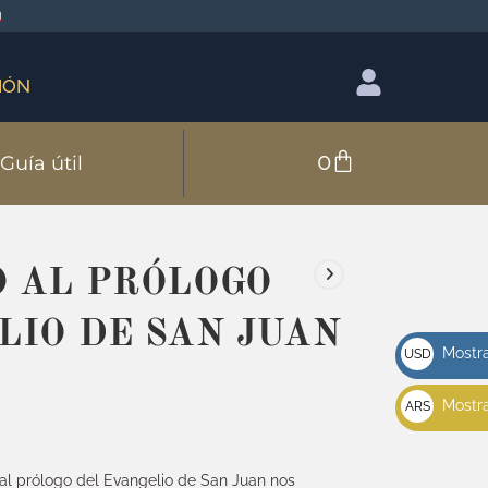
IÓN
0
Guía útil
 AL PRÓLOGO
LIO DE SAN JUAN
Mostra
USD
u$s
Mostra
ARS
$
 al prólogo del Evangelio de San Juan nos