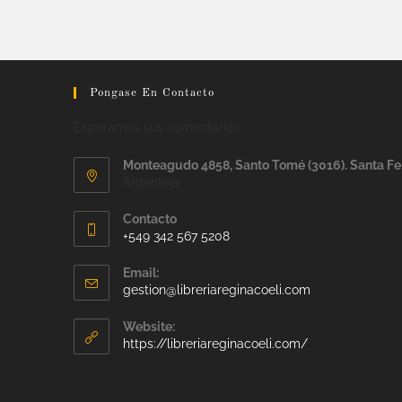
Pongase En Contacto
Esperamos sus comentarios
Monteagudo 4858, Santo Tomé (3016). Santa Fe
Argentina
Contacto
+549 342 567 5208
Email:
gestion@libreriareginacoeli.com
Website:
https://libreriareginacoeli.com/