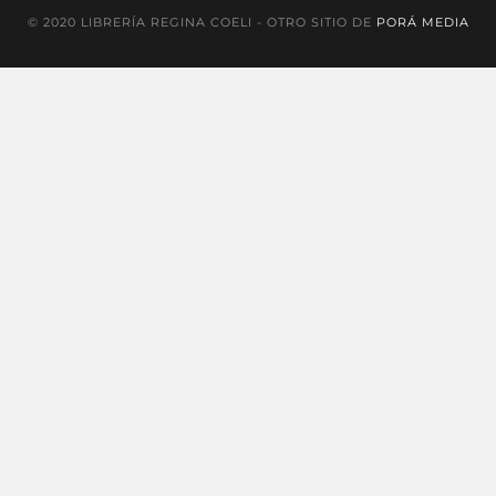
© 2020 LIBRERÍA REGINA COELI - OTRO SITIO DE
PORÁ MEDIA