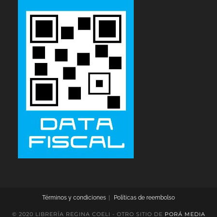
Términos y condiciones
Políticas de reembolso
© 2020 LIBRERÍA REGINA COELI - OTRO SITIO DE
PORÁ MEDIA