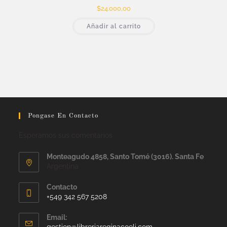
$
24.000,00
Añadir al carrito
Pongase En Contacto
Esperamos sus comentarios
Monteagudo 4858, Santo Tomé (3016). Santa Fe
Argentina
Contacto
+549 342 567 5208
Email:
gestion@libreriareginacoeli.com