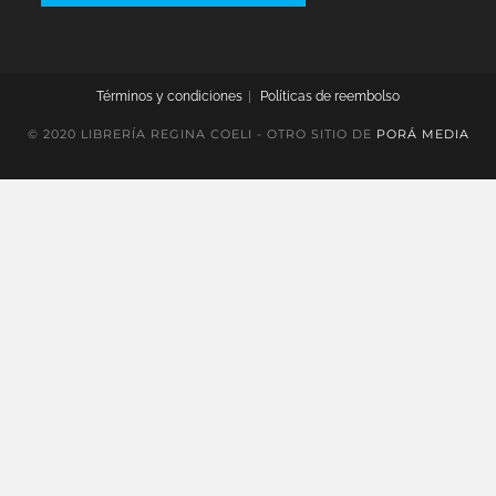
Términos y condiciones
Políticas de reembolso
© 2020 LIBRERÍA REGINA COELI - OTRO SITIO DE
PORÁ MEDIA