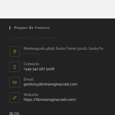
Pongase En Contacto
Esperamos sus comentarios
Monteagudo 4858, Santo Tomé (3016). Santa Fe
Argentina
Contacto
+549 342 567 5208
Email:
gestion@libreriareginacoeli.com
Website:
https://libreriareginacoeli.com/
BLOG