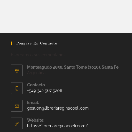
Pongase En Contacto
Esperamos sus comentarios
Monteagudo 4858, Santo Tomé (3016). Santa Fe
Argentina
Contacto
+549 342 567 5208
Email:
gestion@libreriareginacoeli.com
Website:
https://libreriareginacoeli.com/