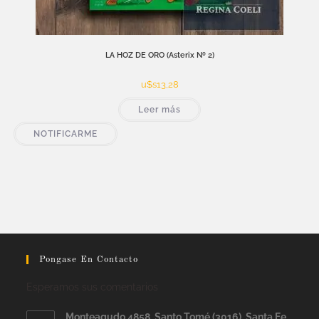
LA HOZ DE ORO (Asterix Nº 2)
u$s
13,28
Leer más
NOTIFICARME
Pongase En Contacto
Esperamos sus comentarios
Monteagudo 4858, Santo Tomé (3016). Santa Fe