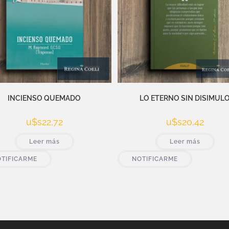
INCIENSO QUEMADO
LO ETERNO SIN DISIMUL
u$s
22,72
u$s
20,42
Leer más
Leer más
TIFICARME
NOTIFICARME