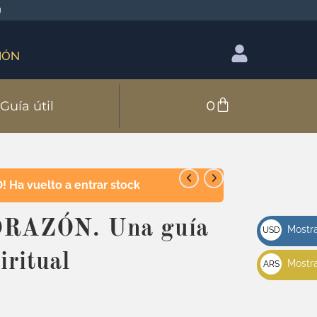
IÓN
0
Guía útil
 Ha vuelto a entrar stock
RAZÓN. Una guía
Mostra
USD
u$s
iritual
Mostra
ARS
$