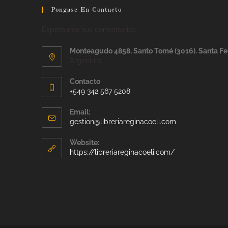
Pongase En Contacto
Esperamos sus comentarios
Monteagudo 4858, Santo Tomé (3016). Santa Fe
Argentina
Contacto
+549 342 567 5208
Email:
gestion@libreriareginacoeli.com
Website:
https://libreriareginacoeli.com/