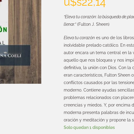
u$s
22,14
“Eleva tu corazón: la búsqueda de pla
llenar.”
(Fulton J. Sheen)
Eleva tu corazón
es uno de los libro
inolvidable prelado católico. En esta 
autor encara un tema central en la
aquello que nos bloquea y nos impid
definitiva, la unión con Dios. Con la
eran característicos, Fulton Sheen 
conflictos causados por las tension
moderno. Contiene ayudas sencillas 
problemas relacionados con placeres
creencias y miedos. Y, por encima de
moderna presenta palabras de incu
oración y meditación y propone la 
Solo quedan 1 disponibles