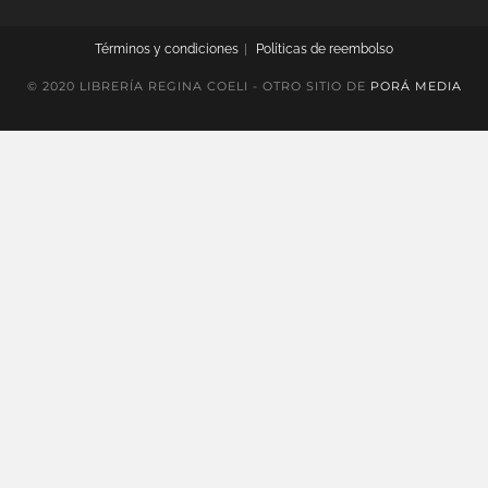
Términos y condiciones
Políticas de reembolso
© 2020 LIBRERÍA REGINA COELI - OTRO SITIO DE
PORÁ MEDIA