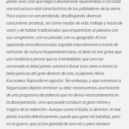
jamás vivió, sino que llega a desmoronar (queriéndolo o no) toda
una estructura vital característica de los pobladores de la sierra.
Poco a poco se van perdiendo, desdibujando, diversas
costumbres arcaicas, así como modos de vida, trabajo y hasta de
vestir y de hablar tradicionales que emparentan al paisano con
sus congéneres, con su pasado, con su geografía. Al irse
opacando esta idiosincrasia, lograda naturalmente a través de
centurias de cultura hispanoamericana, el daño es tan grave que
uno tendería a pensar que es irremediable; que una vez
cercenado el árbol jamás volverá a florar (nos viene a mente la
bella película del gran director de cine, el japonés Akira
Kurosawa: Rapsodia en agosto). Sin embargo, y aquí volvemos a
Segura para dejarlo terminar su idea: reconocemos una historia
de una progresiva decadencia que no deriva necesariamente en
la desesperación, sino que puede conducir al gozo íntimo y
trágico de la redención. Aunque suene trillado, lo diremos: el mal
jamás triunfa definitivamente, puede que gane mil batallas, pero
no la guerra, que ya fue ganada de una vez y para siempre.