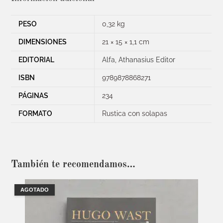
PESO
0,32 kg
DIMENSIONES
21 × 15 × 1,1 cm
EDITORIAL
Alfa
,
Athanasius Editor
ISBN
9789878868271
PÁGINAS
234
FORMATO
Rustica con solapas
También te recomendamos…
AGOTADO