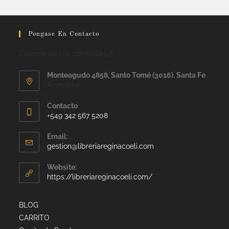
Pongase En Contacto
Esperamos sus comentarios
Monteagudo 4858, Santo Tomé (3016). Santa Fe
Argentina
Contacto
+549 342 567 5208
Email:
gestion@libreriareginacoeli.com
Website:
https://libreriareginacoeli.com/
BLOG
CARRITO