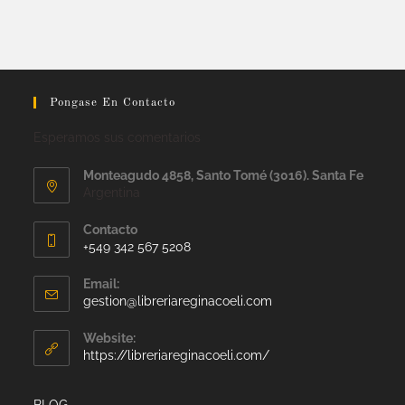
Pongase En Contacto
Esperamos sus comentarios
Monteagudo 4858, Santo Tomé (3016). Santa Fe
Argentina
Contacto
+549 342 567 5208
Email:
gestion@libreriareginacoeli.com
Website:
https://libreriareginacoeli.com/