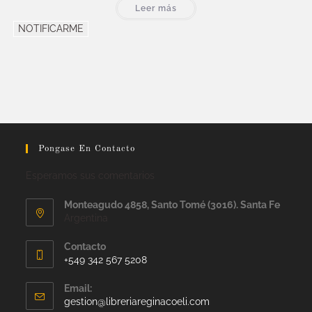
Leer más
NOTIFICARME
Pongase En Contacto
Esperamos sus comentarios
Monteagudo 4858, Santo Tomé (3016). Santa Fe
Argentina
Contacto
+549 342 567 5208
Email:
gestion@libreriareginacoeli.com