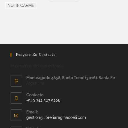
NOTIFICARME
Pongase En Contacto
Esperamos sus comentarios
Monteagudo 4858, Santo Tomé (3016). Santa Fe
Argentina
Contacto
+549 342 567 5208
Email:
gestion@libreriareginacoeli.com