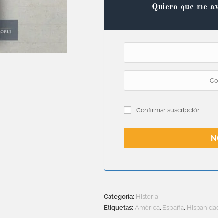
Quiero que me av
Confirmar suscripción
N
Categoría:
Historia
Etiquetas:
América
,
España
,
Hispanida