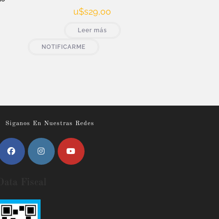
u$s
29,00
Leer más
NOTIFICARME
Siganos En Nuestras Redes
Data Fiscal