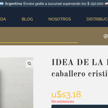
Argentina:
Envíos gratis a sucursal superando los $ 150.000
NDA
BLOG
NOSOTROS
DISTRIBUC
IDEA DE LA 
caballero crist
u$s
3,18
Sin existencias