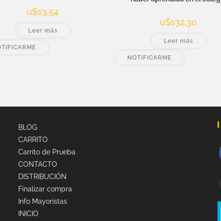
u$s
3,54
u$s
32,30
Leer más
Leer más
TIFICARME
NOTIFICARME
BLOG
CARRITO
Carrito de Prueba
CONTACTO
DISTRIBUCIÓN
Finalizar compra
Info Mayoristas
INICIO