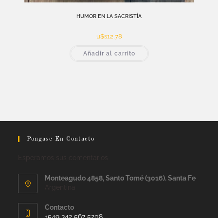
HUMOR EN LA SACRISTÍA
u$s
12,78
Añadir al carrito
Pongase En Contacto
Esperamos sus comentarios
Monteagudo 4858, Santo Tomé (3016). Santa Fe
Argentina
Contacto
+549 342 567 5208