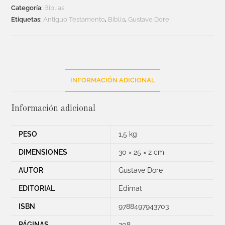
Categoría:
Biblias
Etiquetas:
Antiguo Testamento
,
Biblia
,
Gustave Dore
INFORMACIÓN ADICIONAL
Información adicional
PESO
1,5 kg
DIMENSIONES
30 × 25 × 2 cm
AUTOR
Gustave Dore
EDITORIAL
Edimat
ISBN
9788497943703
PÁGINAS
208