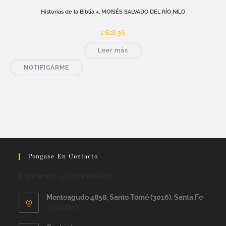
Historias de la Biblia 4. MOISÉS SALVADO DEL RÍO NILO
u$s
8,36
Leer más
NOTIFICARME
Pongase En Contacto
Esperamos sus comentarios
Monteagudo 4858, Santo Tomé (3016). Santa Fe
Argentina