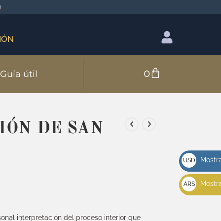
IÓN
0
Guía útil
IÓN DE SAN
Mostra
USD
u$s
Mostra
ARS
$
nal interpretación del proceso interior que