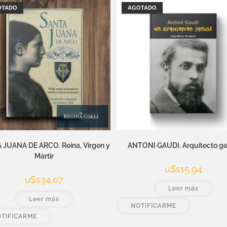
OTADO
AGOTADO
JUANA DE ARCO. Reina, Virgen y
ANTONI GAUDI. Arquitecto ge
Mártir
u$s
15,94
u$s
34,07
Leer más
Leer más
NOTIFICARME
TIFICARME