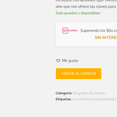
introduce con absoluto rigor históri
sino que nos ofrece las claves para
Solo quedan 1 disponibles
Superando los $60.0
SIN INTERÉ
Me gusta
AÑADIR AL CARRITO
Categoría:
Biografías de Santos
Etiquetas:
Conversión
,
Espiritualidad
,