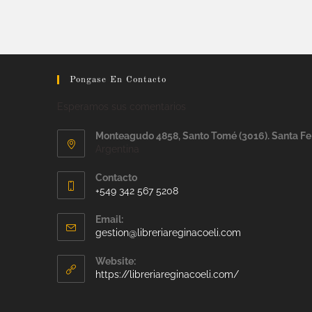
Pongase En Contacto
Esperamos sus comentarios
Monteagudo 4858, Santo Tomé (3016). Santa Fe
Argentina
Contacto
+549 342 567 5208
Email:
gestion@libreriareginacoeli.com
Website:
https://libreriareginacoeli.com/