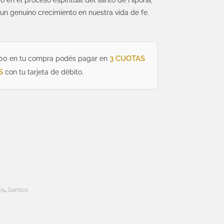
co en el proceso espiritual del santo de Hipona,
 un genuino crecimiento en nuestra vida de fe.
3 CUOTAS
00 en tu compra podés pagar en
S
con tu tarjeta de débito.
Fe
,
Santos