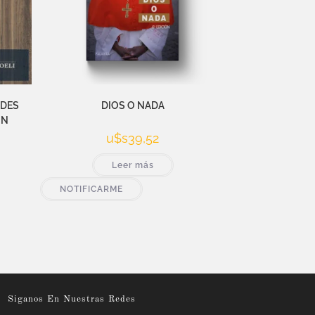
UDES
DIOS O NADA
ÓN
u$s
39,52
Leer más
NOTIFICARME
Siganos En Nuestras Redes