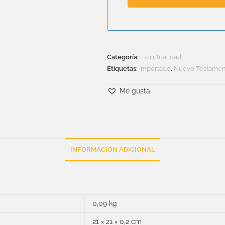
Categoría:
Espiritualidad
Etiquetas:
Importado
,
Nuevo Testamen
Me gusta
INFORMACIÓN ADICIONAL
0,09 kg
21 × 21 × 0,2 cm