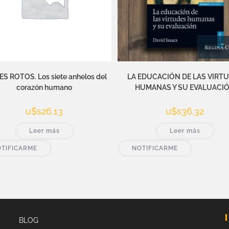
S ROTOS. Los siete anhelos del
LA EDUCACIÓN DE LAS VIRT
corazón humano
HUMANAS Y SU EVALUACI
u$s
26,13
u$s
36,32
Leer más
Leer más
TIFICARME
NOTIFICARME
BLOG