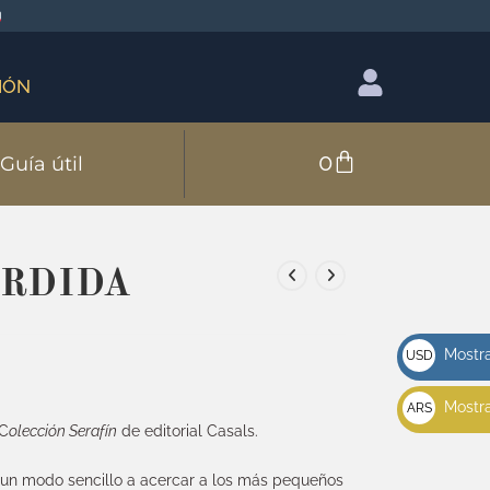
IÓN
0
Guía útil
ERDIDA
Mostra
USD
u$s
Mostra
ARS
 C
olección Serafín
de editorial Casals.
$
 un modo sencillo a acercar a los más pequeños