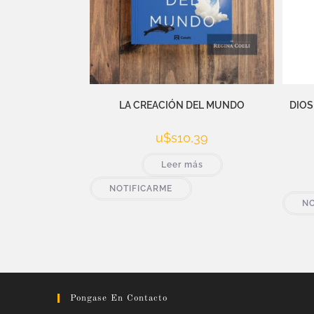
LA CREACIÓN DEL MUNDO
DIOSE
u$s
10,39
Leer más
NOTIFICARME
NO
Pongase En Contacto