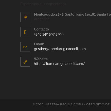
Esperamos sus comentarios
Monteagudo 4858, Santo Tomé (3016). Santa Fe
Argentina
Contacto
+549 342 567 5208
Email:
gestion@libreriareginacoeli.com
Website:
https://libreriareginacoeli.com/
© 2020 LIBRERÍA REGINA COELI - OTRO SITIO DE