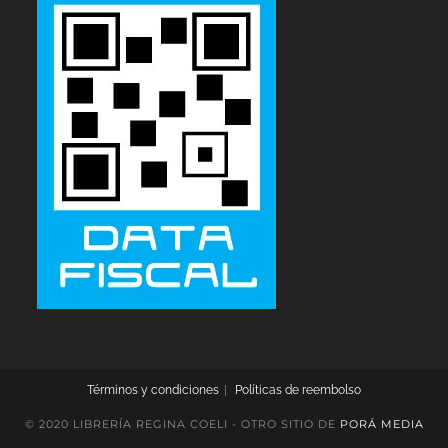
Términos y condiciones
Políticas de reembolso
© 2020 LIBRERÍA REGINA COELI - OTRO SITIO DE
PORÁ MEDIA