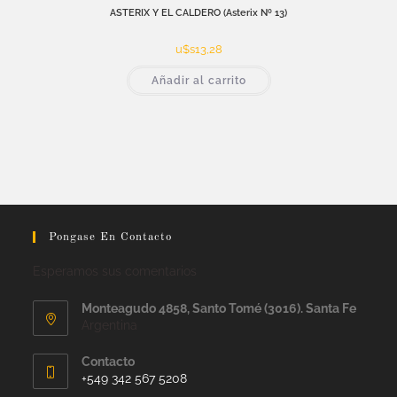
ASTERIX Y EL CALDERO (Asterix Nº 13)
u$s
13,28
Añadir al carrito
Pongase En Contacto
Esperamos sus comentarios
Monteagudo 4858, Santo Tomé (3016). Santa Fe
Argentina
Contacto
+549 342 567 5208