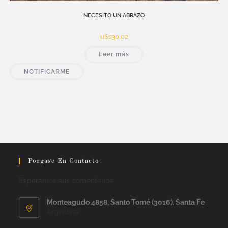
NECESITO UN ABRAZO
u$s
30,02
Leer más
NOTIFICARME
Pongase En Contacto
Esperamos sus comentarios
Monteagudo 4858, Santo Tomé (3016). Santa Fe
Argentina