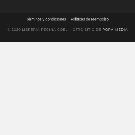
Términos y condiciones
Políticas de reembolso
© 2020 LIBRERÍA REGINA COELI - OTRO SITIO DE
PORÁ MEDIA