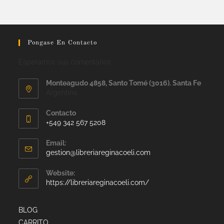
Pongase En Contacto
Esperamos sus comentarios
Monteagudo 4858, Santo Tomé (3016). Santa Fe
Argentina
Contacto
+549 342 567 5208
Email:
gestion@libreriareginacoeli.com
Website:
https://libreriareginacoeli.com/
BLOG
CARRITO