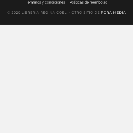
Términos y condiciones
Políticas de reembolso
© 2020 LIBRERÍA REGINA COELI - OTRO SITIO DE
PORÁ MEDIA