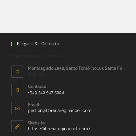
Pongase En Contacto
Esperamos sus comentarios
Monteagudo 4858, Santo Tomé (3016). Santa Fe
Argentina
Contacto
+549 342 567 5208
Email:
gestion@libreriareginacoeli.com
Website:
https://libreriareginacoeli.com/