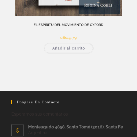
EL ESPÍRITU DEL MOVIMIENTO DE OXFORD
u$s
19,79
Añadir al carrito
Pongase En Contacto
Esperamos sus comentarios
Monteagudo 4858, Santo Tomé (3016). Santa Fe
Argentina