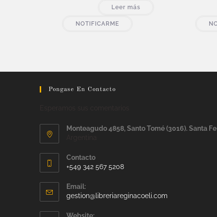
Leer más
NOTIFICARME
NO
Pongase En Contacto
Esperamos sus comentarios
Monteagudo 4858, Santo Tomé (3016). Santa Fe
Argentina
Contacto
+549 342 567 5208
Email:
gestion@libreriareginacoeli.com
Website: