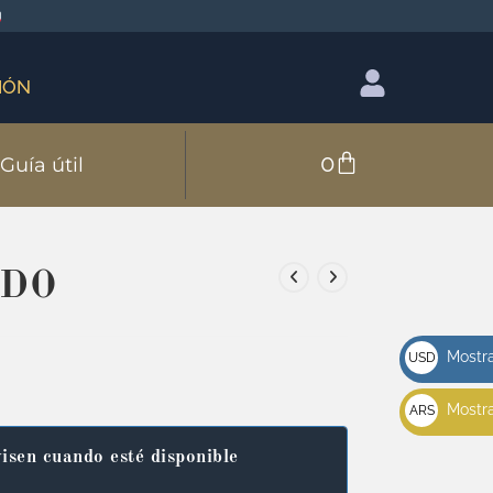
IÓN
0
Guía útil
NDO
Mostra
USD
u$s
Mostra
ARS
$
isen cuando esté disponible