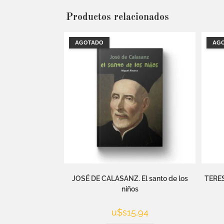
Productos relacionados
AGOTADO
AG
JOSÉ DE CALASANZ. El santo de los
TERES
niños
u$s
15,94