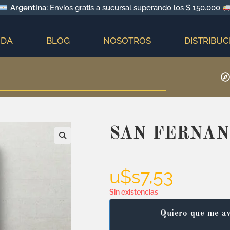
Argentina:
Envíos gratis a sucursal superando los $ 150.000
NDA
BLOG
NOSOTROS
DISTRIBUC
SAN FERNA
u$s
7,53
Sin existencias
Quiero que me av