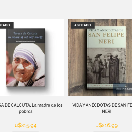
OTADO
AGOTADO
A DE CALCUTA. La madre de los
VIDA Y ANÉCDOTAS DE SAN FE
pobres
NERI
u$s
15,94
u$s
16,99