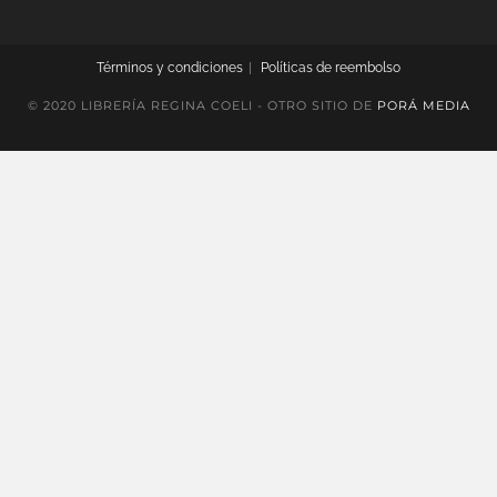
Términos y condiciones
Políticas de reembolso
© 2020 LIBRERÍA REGINA COELI - OTRO SITIO DE
PORÁ MEDIA