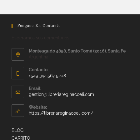
Pongase En Contacto
Esperamos sus comentarios
Monteagudo 4858, Santo Tomé (3016). Santa Fe
Argentina
Contacto
+549 342 567 5208
Email:
gestion@libreriareginacoeli.com
Website:
https://libreriareginacoeli.com/
BLOG
CARRITO