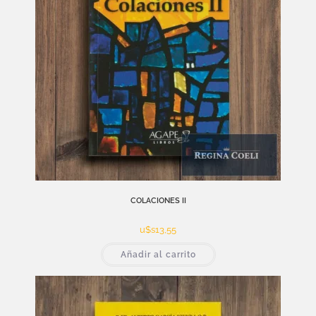
COLACIONES II
u$s
13,55
Añadir al carrito