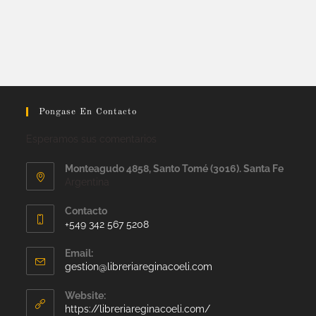
Pongase En Contacto
Esperamos sus comentarios
Monteagudo 4858, Santo Tomé (3016). Santa Fe
Argentina
Contacto
+549 342 567 5208
Email:
gestion@libreriareginacoeli.com
Website:
https://libreriareginacoeli.com/