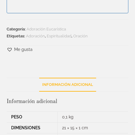
Categoría:
Adoración Eucarística
Etiquetas:
Adoración
,
Espiritualidad
,
Oración
Me gusta
INFORMACIÓN ADICIONAL
Información adicional
PESO
0,1 kg
DIMENSIONES
21 × 15 × 1 cm