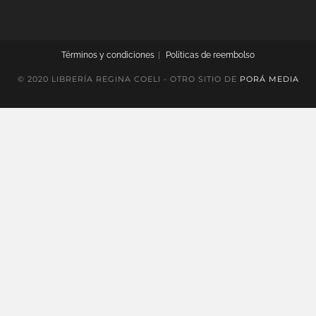
Términos y condiciones
Políticas de reembolso
© 2020 LIBRERÍA REGINA COELI - OTRO SITIO DE
PORÁ MEDIA