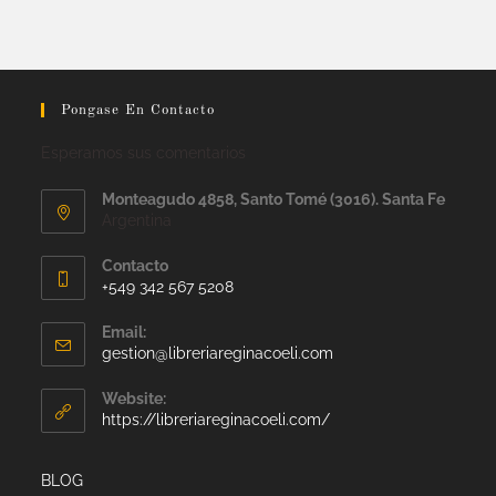
Pongase En Contacto
Esperamos sus comentarios
Monteagudo 4858, Santo Tomé (3016). Santa Fe
Argentina
Contacto
+549 342 567 5208
Email:
gestion@libreriareginacoeli.com
Website:
https://libreriareginacoeli.com/
BLOG