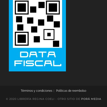
Términos y condiciones
Políticas de reembolso
© 2020 LIBRERÍA REGINA COELI - OTRO SITIO DE
PORÁ MEDIA