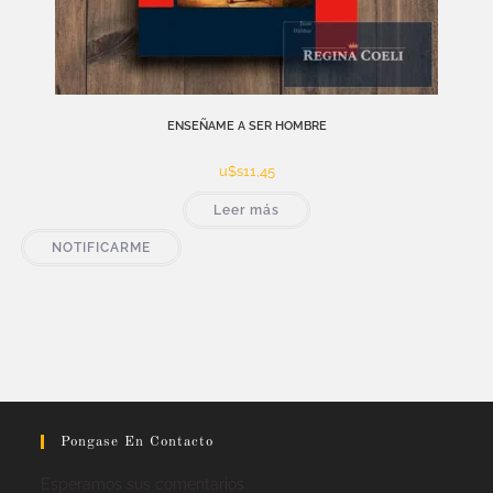
ENSEÑAME A SER HOMBRE
u$s
11,45
Leer más
NOTIFICARME
Pongase En Contacto
Esperamos sus comentarios