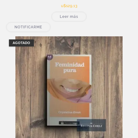
u$s
29,13
Leer más
NOTIFICARME
AGOTADO