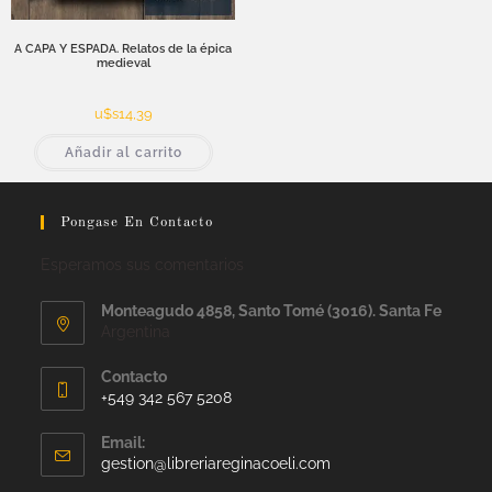
A CAPA Y ESPADA. Relatos de la épica
medieval
u$s
14,39
Añadir al carrito
Pongase En Contacto
Esperamos sus comentarios
Monteagudo 4858, Santo Tomé (3016). Santa Fe
Argentina
Contacto
+549 342 567 5208
Email:
gestion@libreriareginacoeli.com