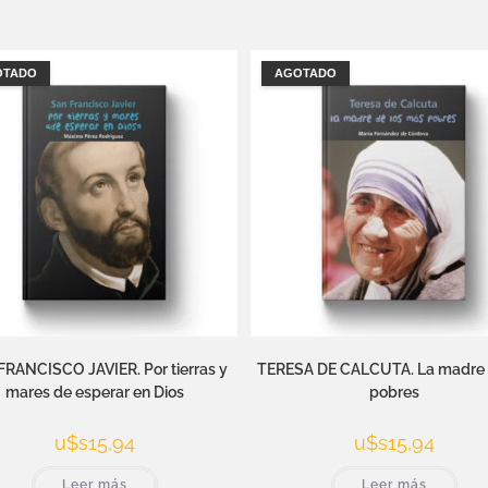
OTADO
AGOTADO
RANCISCO JAVIER. Por tierras y
TERESA DE CALCUTA. La madre 
mares de esperar en Dios
pobres
u$s
15,94
u$s
15,94
Leer más
Leer más