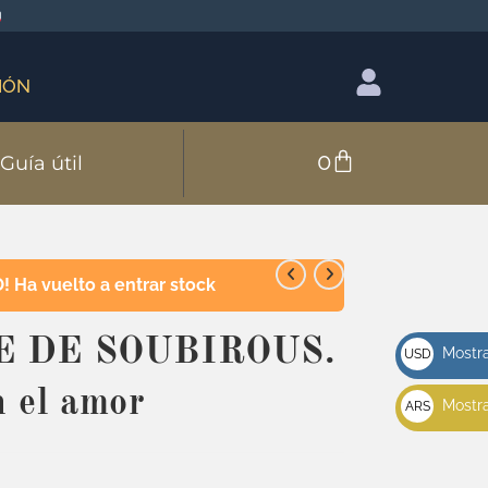
IÓN
0
Guía útil
 Ha vuelto a entrar stock
 DE SOUBIROUS.
Mostra
USD
u$s
 el amor
Mostra
ARS
$