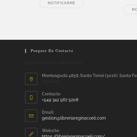
NOTIFICARME
NO
Pongase En Contacto
Esperamos sus comentarios
Monteagudo 4858, Santo Tomé (3016). Santa Fe
Argentina
Contacto
+549 342 567 5208
Email:
gestion@libreriareginacoeli.com
Website:
https://libreriareginacoeli.com/