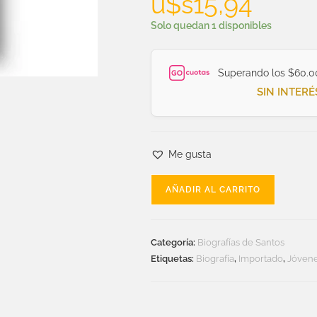
u$s
15,94
Solo quedan 1 disponibles
Superando los $60.0
SIN INTERÉ
Me gusta
AÑADIR AL CARRITO
Categoría:
Biografías de Santos
Etiquetas:
Biografía
,
Importado
,
Jóven