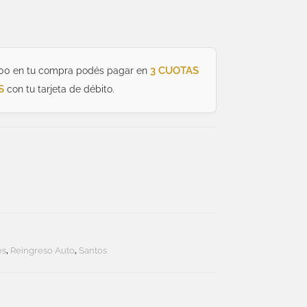
3 CUOTAS
00 en tu compra podés pagar en
S
con tu tarjeta de débito.
es
,
Reingreso Auto
,
Santos