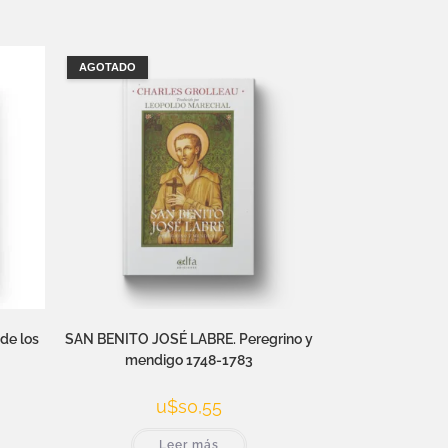
AGOTADO
de los
SAN BENITO JOSÉ LABRE. Peregrino y
mendigo 1748-1783
u$s
0,55
Leer más