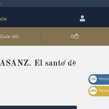
IÓN
0
Guía útil
SANZ. El santo de
Mostra
USD
u$s
Mostra
ARS
$