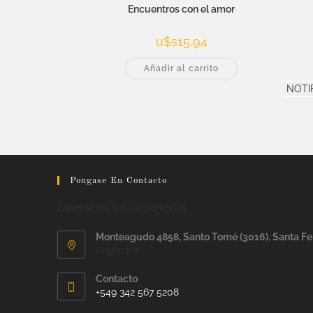
Encuentros con el amor
u$s
15,94
Añadir al carrito
NOTI
Pongase En Contacto
Esperamos sus comentarios
Monteagudo 4858, Santo Tomé (3016). Santa Fe
Argentina
Contacto
+549 342 567 5208