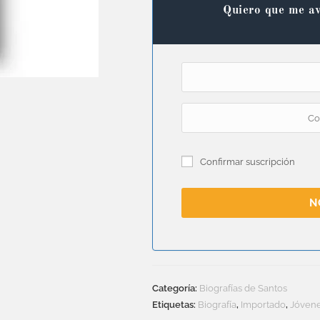
Quiero que me av
Confirmar suscripción
N
Categoría:
Biografías de Santos
Etiquetas:
Biografía
,
Importado
,
Jóven