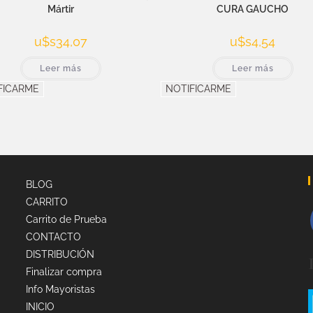
Mártir
CURA GAUCHO
u$s
34,07
u$s
4,54
Leer más
Leer más
FICARME
NOTIFICARME
BLOG
CARRITO
Carrito de Prueba
CONTACTO
DISTRIBUCIÓN
Finalizar compra
Info Mayoristas
INICIO