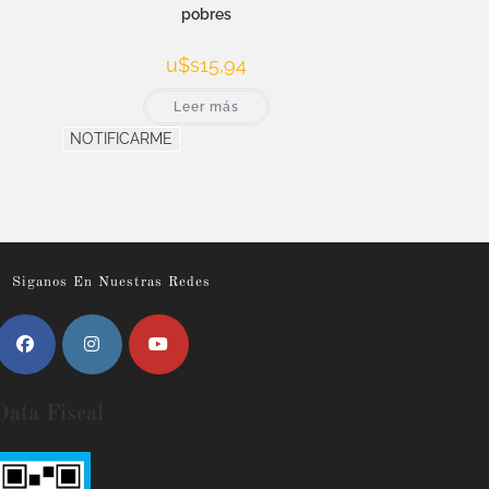
pobres
u$s
15,94
Leer más
NOTIFICARME
Siganos En Nuestras Redes
Data Fiscal