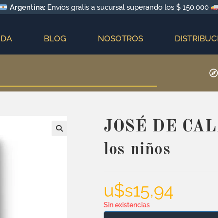
Argentina:
Envíos gratis a sucursal superando los $ 150.000
NDA
BLOG
NOSOTROS
DISTRIBUC
JOSÉ DE CALA
los niños
u$s
15,94
Sin existencias