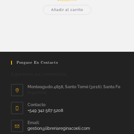
Añadir al carrito
Pongase En Contacto
Esperamos sus comentarios
Monteagudo 4858, Santo Tomé (3016). Santa Fe
Argentina
Contacto
+549 342 567 5208
Email:
gestion@libreriareginacoeli.com