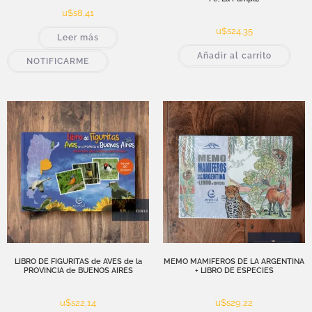
u$s
8,41
u$s
24,35
Leer más
Añadir al carrito
NOTIFICARME
LIBRO DE FIGURITAS de AVES de la
MEMO MAMIFEROS DE LA ARGENTINA
PROVINCIA de BUENOS AIRES
+ LIBRO DE ESPECIES
u$s
22,14
u$s
29,22