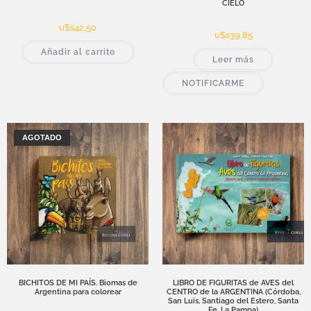
CIELO
u$s
42,50
u$s
39,85
Añadir al carrito
Leer más
NOTIFICARME
AGOTADO
BICHITOS DE MI PAÍS. Biomas de
LIBRO DE FIGURITAS de AVES del
Argentina para colorear
CENTRO de la ARGENTINA (Córdoba,
San Luis, Santiago del Estero, Santa
Fe, La Pampa)