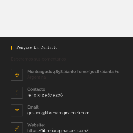
Pongase En Contacto
Esperamos sus comentarios
Monteagudo 4858, Santo Tomé (3016). Santa Fe
Argentina
Contacto
+549 342 567 5208
Email:
gestion@libreriareginacoeli.com
Website:
https://libreriareginacoeli.com/