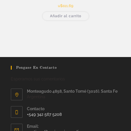
u$s
11,69
Añadir al carrito
Pongase En Contacto
Esperamos sus comentarios
Monteagudo 4858, Santo Tomé (3016). Santa Fe
Argentina
Contacto
+549 342 567 5208
Email: