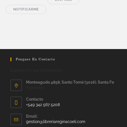
NOTIFICARME
Pongase En Contacto
Esperamos sus comentarios
Monteagudo 4858, Santo Tomé (3016). Santa Fe
Argentina
Contacto
+549 342 567 5208
Email:
gestion@libreriareginacoeli.com