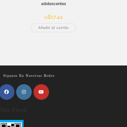
adolescentes
u$s
7,44
Añadir al carrito
Siganos En Nuestras Redes
Data Fiscal