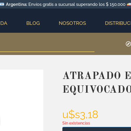
Argentina:
Envíos gratis a sucursal superando los $ 150.000
NDA
BLOG
NOSOTROS
DISTRIBUC
ATRAPADO E
EQUIVOCAD
u$s
3,18
Sin existencias