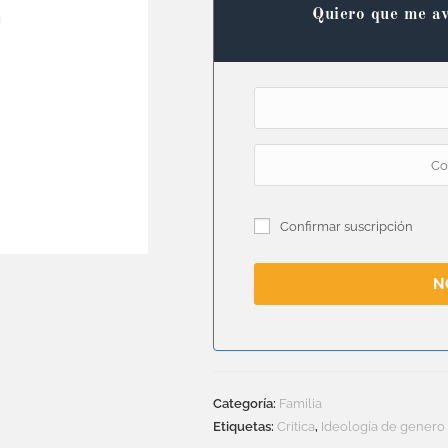
Quiero que me av
Confirmar suscripción
N
Categoría:
Familia
Etiquetas:
Critica
,
Ideología de genero