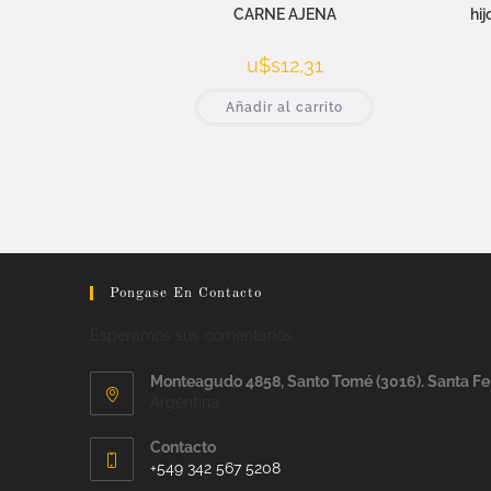
CARNE AJENA
hi
u$s
12,31
Añadir al carrito
Pongase En Contacto
Esperamos sus comentarios
Monteagudo 4858, Santo Tomé (3016). Santa Fe
Argentina
Contacto
+549 342 567 5208