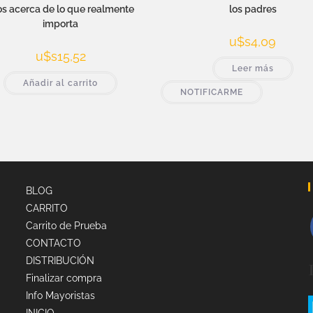
jos acerca de lo que realmente
los padres
importa
u$s
4,09
u$s
15,52
Leer más
Añadir al carrito
NOTIFICARME
BLOG
CARRITO
Carrito de Prueba
CONTACTO
DISTRIBUCIÓN
Finalizar compra
Info Mayoristas