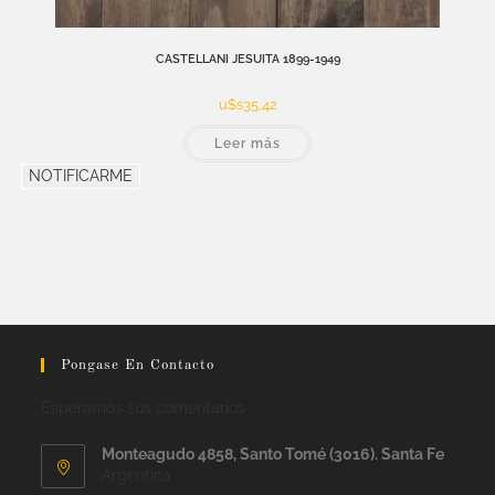
CASTELLANI JESUITA 1899-1949
u$s
35,42
Leer más
NOTIFICARME
Pongase En Contacto
Esperamos sus comentarios
Monteagudo 4858, Santo Tomé (3016). Santa Fe
Argentina