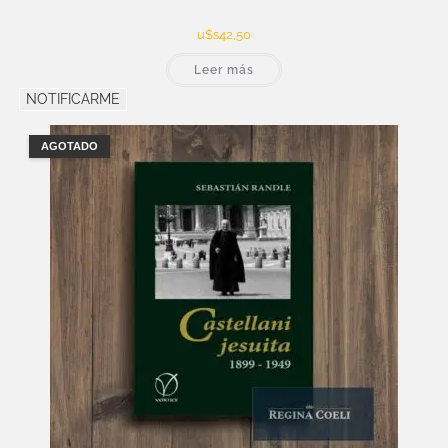
u$s
42,50
Leer más
NOTIFICARME
AGOTADO