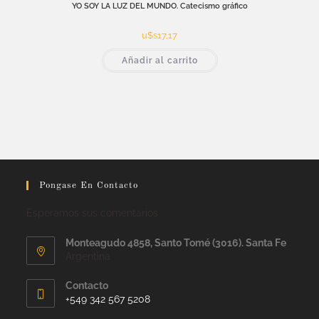
YO SOY LA LUZ DEL MUNDO. Catecismo gráfico
u$s
17,17
Añadir al carrito
Pongase En Contacto
Esperamos sus comentarios
Monteagudo 4858, Santo Tomé (3016). Santa Fe
Argentina
Contacto
+549 342 567 5208