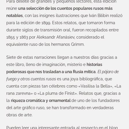
Para deleite de grandes y pequeños lectores, esta edición
reúne
una selección de los cuentos populares rusos más
notables
, con las insignes ilustraciones que Iván Bilibin realizó
para la edición de 1899. Estos relatos, que tomaron forma
durante siglos de transmisión oral, fueron recopilados entre
1855 y 1863 por Aleksandr Afanásiev, considerado el
equivalente ruso de los hermanos Grimm.
Siete de estas narraciones llegan a nuestros días gracias a
este libro, lleno de imaginación, misterio e
historias
poderosas que nos trasladan a una Rusia mítica
.
El pájaro de
fuego y otros cuentos rusos
es una joya bibliográfica, que
cuenta con piezas tan célebres como «Vasilisa la Bella», «La
rana zarevna» o «La pluma de Fínist». Relatos que, gracias a
la
riqueza cromática y ornamental
de uno de los fundadores
del arte gráfico ruso, se han transformado en verdaderas
obras de arte.
Pueden leer una interesante entrada al respecto en el blog