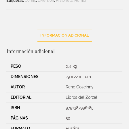
Etiquetas:
Comic
,
Diversión
,
Historieta
,
Humor
INFORMACIÓN ADICIONAL
Información adicional
PESO
0,4 kg
DIMENSIONES
29 × 22 × 1 cm
AUTOR
Rene Goscinny
EDITORIAL
Libros del Zorzal
ISBN
9791387996185
PÁGINAS
52
FORMATO
Rústica