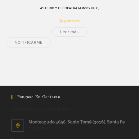
ASTERIX Y CLEOPATRA (Asterix Nº 6)
$
15.000,00
Leer más
NOTIFICARME
Pongase En Contacto
Esperamos sus comentarios
Monteagudo 4858, Santo Tomé (3016). Santa Fe
Argentina