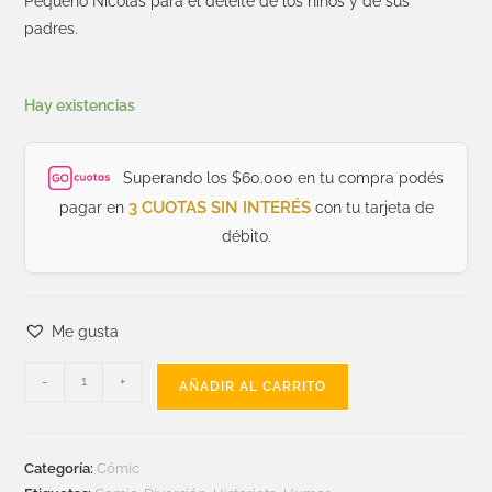
Pequeño Nicolás para el deleite de los niños y de sus
padres.
Hay existencias
Superando los $60.000 en tu compra podés
3 CUOTAS SIN INTERÉS
pagar en
con tu tarjeta de
débito.
Me gusta
-
+
AÑADIR AL CARRITO
Categoría:
Cómic