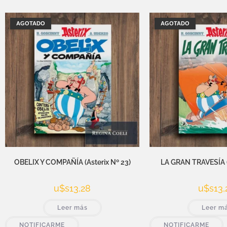
AGOTADO
AGOTADO
OBELIX Y COMPAÑÍA (Asterix Nº 23)
LA GRAN TRAVESÍA (
u$s
13,28
u$s
13,
Leer más
Leer m
NOTIFICARME
NOTIFICARME