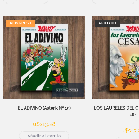
REINGRESO
AGOTADO
EL ADIVINO (Asterix Nº 19)
LOS LAURELES DEL CE
18)
u$s
13,28
u$s
13,
Añadir al carrito