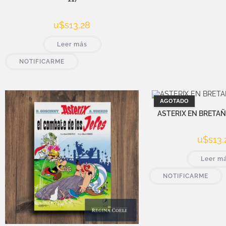
u$s
13,28
Leer más
NOTIFICARME
AGOTADO
ASTERIX EN BRETAÑA 
u$s
13,
Leer m
NOTIFICARME