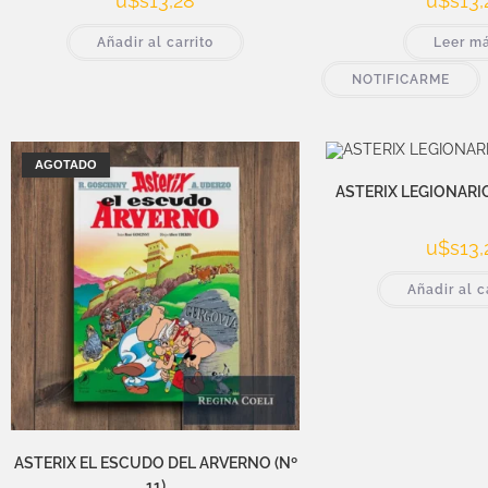
u$s
13,28
u$s
13,
Añadir al carrito
Leer m
NOTIFICARME
AGOTADO
ASTERIX LEGIONARIO 
u$s
13,
Añadir al c
ASTERIX EL ESCUDO DEL ARVERNO (Nº
11)