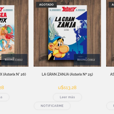
AGOTADO
A
(Asterix N° 26)
LA GRAN ZANJA (Asterix Nº 25)
AS
28
u$s
13,28
ás
Leer más
NOTIFICARME