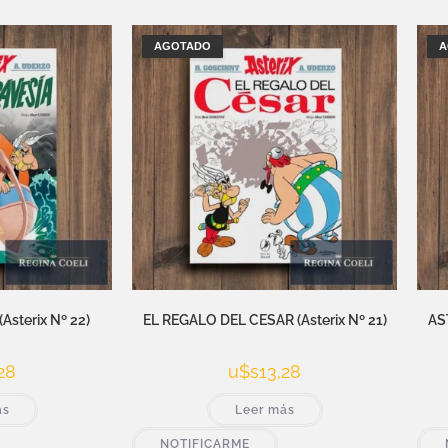
AGOTADO
A
Asterix Nº 22)
EL REGALO DEL CESAR (Asterix Nº 21)
AS
28
u$s
13,28
ás
Leer más
NOTIFICARME