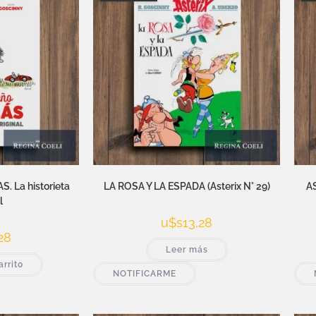
 La historieta
LA ROSA Y LA ESPADA (Asterix N° 29)
AS
l
u$s
13,28
28
Leer más
arrito
NOTIFICARME