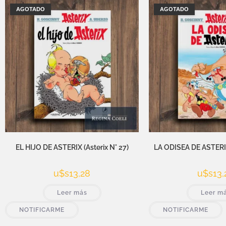
AGOTADO
AGOTADO
EL HIJO DE ASTERIX (Asterix N° 27)
LA ODISEA DE ASTERIX 
u$s
13,28
u$s
13,
Leer más
Leer m
NOTIFICARME
NOTIFICARME