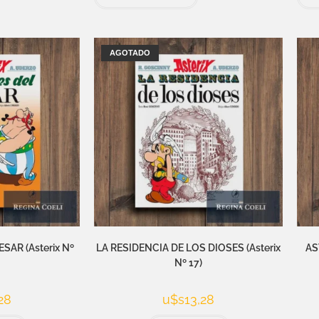
AGOTADO
SAR (Asterix Nº
LA RESIDENCIA DE LOS DIOSES (Asterix
AS
Nº 17)
28
u$s
13,28