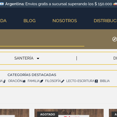
Argentina:
Envíos gratis a sucursal superando los $ 150.000
NDA
BLOG
NOSOTROS
DISTRIBUC
SANTERÍA
D
CATEGORÍAS DESTACADAS
NA
ORACIÓN
FAMILIA
FILOSOFÍA
LECTO-ESCRITURA
BIBLIA
AGOTADO
A