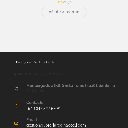
u$s
21,56
Añadir al carrito
Pongase En Contacto
Esperamos sus comentarios
Monteagudo 4858, Santo Tomé (3016). Santa Fe
Argentina
Contacto
+549 342 567 5208
Email:
gestion@libreriareginacoeli.com