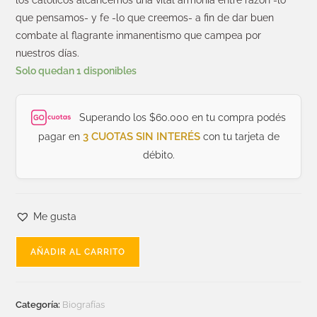
los católicos alcancemos una vital armonía entre razón -lo
que pensamos- y fe -lo que creemos- a fin de dar buen
combate al flagrante inmanentismo que campea por
nuestros días.
Solo quedan 1 disponibles
Superando los $60.000 en tu compra podés
3 CUOTAS SIN INTERÉS
pagar en
con tu tarjeta de
débito.
Me gusta
AÑADIR AL CARRITO
Categoría:
Biografías