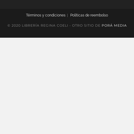
Términos y condiciones
Políticas de reembolso
© 2020 LIBRERÍA REGINA COELI - OTRO SITIO DE
PORÁ MEDIA