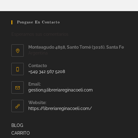
Pongase En Contacto
Esperamos sus comentarios
Monteagudo 4858, Santo Tomé (3016). Santa Fe
Argentina
Contacto
+549 342 567 5208
Email:
gestion@libreriareginacoeli.com
Website:
https://libreriareginacoeli.com/
BLOG
CARRITO