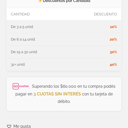
Descuentos por Cantidad
CANTIDAD
DESCUENTO
De 3 a 5 unid.
10%
De 6 a 14 unid.
20%
De 15 a 30 unid.
30%
31+ unid.
40%
Superando los $60.000 en tu compra podés
3 CUOTAS SIN INTERÉS
pagar en
con tu tarjeta de
débito.
Me gusta