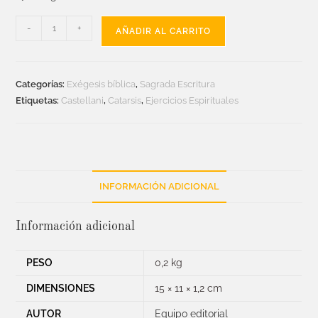
-
+
AÑADIR AL CARRITO
Categorías:
Exégesis bíblica
,
Sagrada Escritura
Etiquetas:
Castellani
,
Catarsis
,
Ejercicios Espirituales
INFORMACIÓN ADICIONAL
Información adicional
PESO
0,2 kg
DIMENSIONES
15 × 11 × 1,2 cm
AUTOR
Equipo editorial