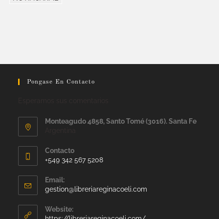
Pongase En Contacto
Esperamos sus comentarios
Monteagudo 4858, Santo Tomé (3016). Santa Fe
Argentina
Contacto
+549 342 567 5208
Email:
gestion@libreriareginacoeli.com
Website:
https://libreriareginacoeli.com/