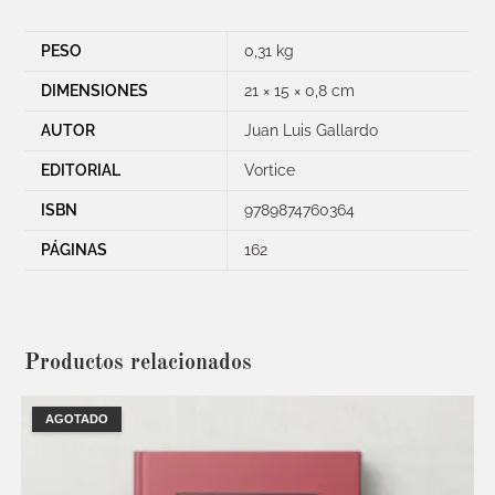
PESO
0,31 kg
DIMENSIONES
21 × 15 × 0,8 cm
AUTOR
Juan Luis Gallardo
EDITORIAL
Vortice
ISBN
9789874760364
PÁGINAS
162
Productos relacionados
AGOTADO