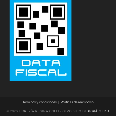
Términos y condiciones
Políticas de reembolso
© 2020 LIBRERÍA REGINA COELI - OTRO SITIO DE
PORÁ MEDIA