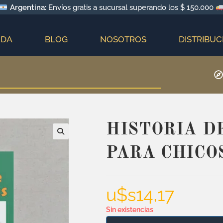
Argentina:
Envíos gratis a sucursal superando los $ 150.000
NDA
BLOG
NOSOTROS
DISTRIBUC
HISTORIA D
PARA CHICO
u$s
14,17
Sin existencias