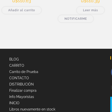
u$s
10,63
u$s
10,39
Añadir al carrito
Leer más
NOTIFICARME
BLOG
CARRITO
Carrito de Prueba
CONTACTO
DISTRIBUCIÓN
Finalizar compra
Info Mayoristas
INICIO
Libros nuevamente en stock