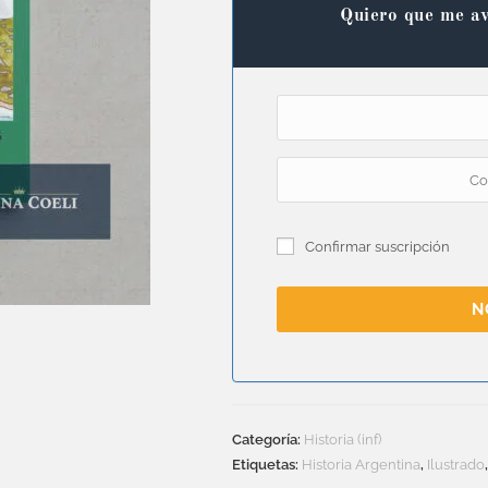
Quiero que me av
Confirmar suscripción
N
Categoría:
Historia (inf)
Etiquetas:
Historia Argentina
,
Ilustrado