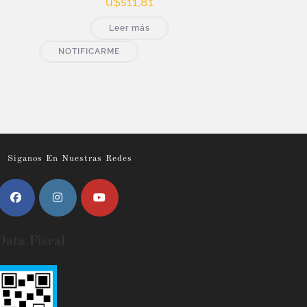
u$s
11,81
Leer más
NOTIFICARME
Siganos En Nuestras Redes
Data Fiscal