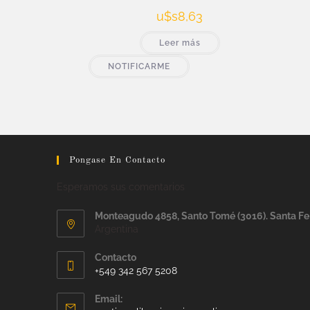
u$s
8,63
Leer más
NOTIFICARME
Pongase En Contacto
Esperamos sus comentarios
Monteagudo 4858, Santo Tomé (3016). Santa Fe
Argentina
Contacto
+549 342 567 5208
Email: