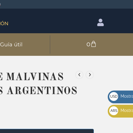
IÓN
0
Guía útil
E MALVINAS
S ARGENTINOS
Mostra
USD
u$s
Mostra
ARS
$